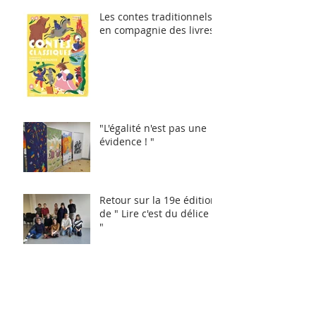
Les contes traditionnels
en compagnie des livres !
"L'égalité n'est pas une
évidence ! "
Retour sur la 19e édition
de " Lire c'est du délice !
"
C'est pas de saison !
Atelier
écriture/illustration
animé par Annelore