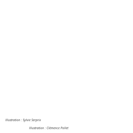
Illustration : Sylvie Serprix		
		Illustration : Clémence Pollet		