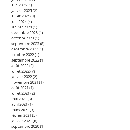
juin 2025
(1)
1 post
janvier 2025
(2)
2 posts
juillet 2024
(3)
3 posts
juin 2024
(4)
4 posts
janvier 2024
(1)
1 post
décembre 2023
(1)
1 post
octobre 2023
(1)
1 post
septembre 2023
(8)
8 posts
décembre 2022
(1)
1 post
octobre 2022
(1)
1 post
septembre 2022
(1)
1 post
août 2022
(2)
2 posts
juillet 2022
(7)
7 posts
janvier 2022
(2)
2 posts
novembre 2021
(1)
1 post
août 2021
(1)
1 post
juillet 2021
(2)
2 posts
mai 2021
(3)
3 posts
avril 2021
(1)
1 post
mars 2021
(3)
3 posts
février 2021
(3)
3 posts
janvier 2021
(6)
6 posts
septembre 2020
(1)
1 post