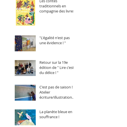
Les contes
traditionnels en
compagnie des livres !
"L'égalité n'est pas
une évidence ! "
Retour sur la 19e
édition de " Lire c'est
du délice ! "
C'est pas de saison !
Atelier
écriture/illustration
animé par Annelore
Parot.
La planète bleue en
souffrance !