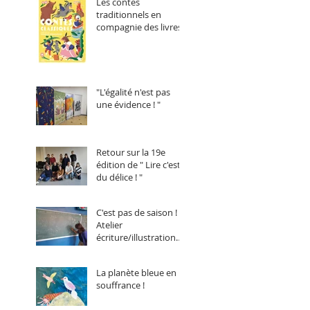
Les contes
traditionnels en
compagnie des livres !
"L'égalité n'est pas
une évidence ! "
Retour sur la 19e
édition de " Lire c'est
du délice ! "
C'est pas de saison !
Atelier
écriture/illustration
animé par Annelore
Parot.
La planète bleue en
souffrance !