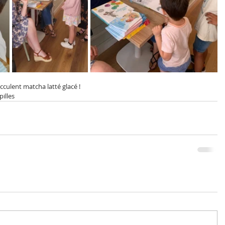
ucculent matcha latté glacé !
illes 