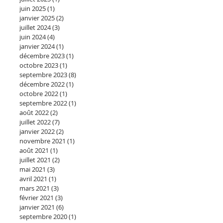
juin 2025
(1)
1 post
janvier 2025
(2)
2 posts
juillet 2024
(3)
3 posts
juin 2024
(4)
4 posts
janvier 2024
(1)
1 post
décembre 2023
(1)
1 post
octobre 2023
(1)
1 post
septembre 2023
(8)
8 posts
décembre 2022
(1)
1 post
octobre 2022
(1)
1 post
septembre 2022
(1)
1 post
août 2022
(2)
2 posts
juillet 2022
(7)
7 posts
janvier 2022
(2)
2 posts
novembre 2021
(1)
1 post
août 2021
(1)
1 post
juillet 2021
(2)
2 posts
mai 2021
(3)
3 posts
avril 2021
(1)
1 post
mars 2021
(3)
3 posts
février 2021
(3)
3 posts
janvier 2021
(6)
6 posts
septembre 2020
(1)
1 post